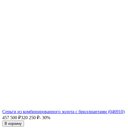
Серьги из комбинированного золота с бриллиантами (046910)
457 500
₽
320 250
₽
- 30%
В корзину