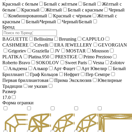
Красный c белым
Белый c жёлтым
Белый
Жёлтый с
белым
Красный
Жёлтый
Белый c красным
Черный
Комбинированный
Красный с чёрным
Жёлтый с
красным
Белый/Черный
Черный/Белый
Бренд
BAGUETTE
Bellissima
Breuning
CAPPULO
CASHMERE
Crivelli
ERA JEWELLERY
GEVORGIAN
Grigoriev
Graziella
JV
MOSTAR
Mousson
PLATIKA
Platina.950
PRESTIGE
Primo Prezioso
Roberto Bravo
SOKOLOV
Sweet Paris
Vesna
Zolotov
Альдзена
Алькор
Арт Фацет
Арт Ювелир
Белый
Бриллиант
Граф Кольцов
Нефрит
Пер Семпре
Первая бриллиантовая
Прима Эксклюзив
Ювелирные
Традиции
не указан
Размер
17.0
Форма огранки