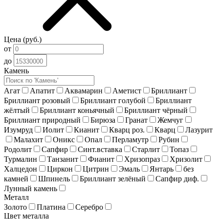
Цена (руб.)
от
до
Камень
Агат
Апатит
Аквамарин
Аметист
Бриллиант
Бриллиант розовый
Бриллиант голубой
Бриллиант
жёлтый
Бриллиант коньячный
Бриллиант чёрный
Бриллиант природный
Бирюза
Гранат
Жемчуг
Изумруд
Иолит
Кианит
Кварц роз.
Кварц
Лазурит
Малахит
Оникс
Опал
Перламутр
Рубин
Родолит
Сапфир
Синт.вставка
Старлит
Топаз
Турмалин
Танзанит
Фианит
Хризопраз
Хризолит
Халцедон
Циркон
Цитрин
Эмаль
Янтарь
без
камней
Шпинель
Бриллиант зелёный
Сапфир диф.
Лунный камень
Металл
Золото
Платина
Серебро
Цвет металла