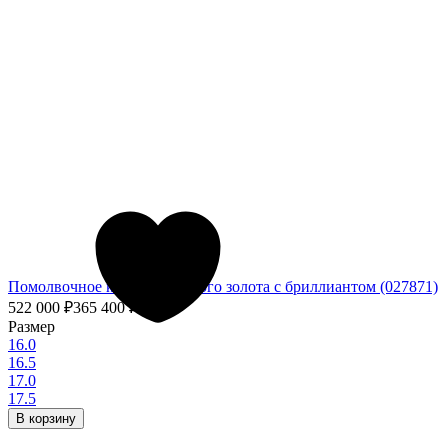
Помолвочное кольцо из белого золота с бриллиантом (027871)
522 000
₽
365 400
₽
- 30%
Размер
16.0
16.5
17.0
17.5
В корзину