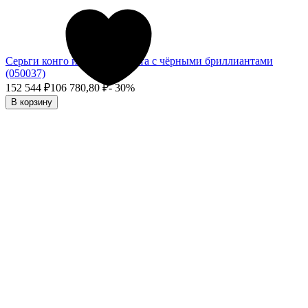
Серьги конго из белого золота с чёрными бриллиантами
(050037)
152 544
₽
106 780,80
₽
- 30%
В корзину