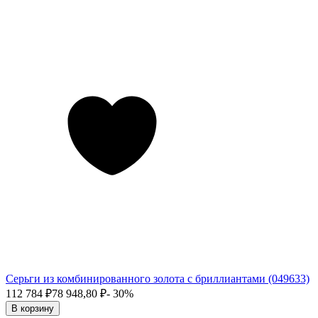
Серьги из комбинированного золота с бриллиантами (049633)
112 784
₽
78 948,80
₽
- 30%
В корзину