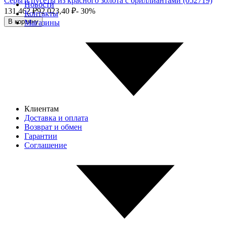
Серьги пусеты из красного золота с бриллиантами (052719)
Новости
131 462
₽
92 023,40
₽
- 30%
Контакты
В корзину
Магазины
Клиентам
Доставка и оплата
Возврат и обмен
Гарантии
Соглашение