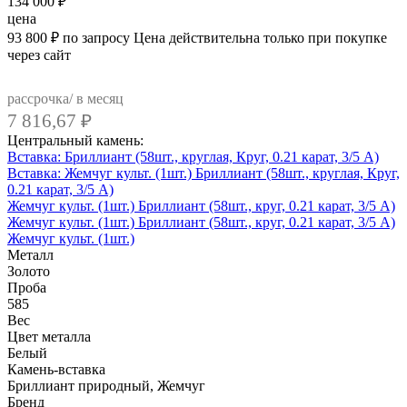
134 000
₽
цена
93 800
₽
по запросу
Цена действительна только при покупке
через сайт
рассрочка/ в месяц
7 816,67
₽
Центральный камень:
Вставка: Бриллиант (58шт., круглая, Круг, 0.21 карат, 3/5 A)
Вставка: Жемчуг культ. (1шт.)
Бриллиант (58шт., круглая, Круг,
0.21 карат, 3/5 A)
Жемчуг культ. (1шт.)
Бриллиант (58шт., круг, 0.21 карат, 3/5 A)
Жемчуг культ. (1шт.)
Бриллиант (58шт., круг, 0.21 карат, 3/5 А)
Жемчуг культ. (1шт.)
Металл
Золото
Проба
585
Вес
Цвет металла
Белый
Камень-вставка
Бриллиант природный, Жемчуг
Бренд