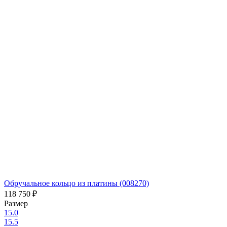
Обручальное кольцо из платины (008270)
118 750
₽
Размер
15.0
15.5