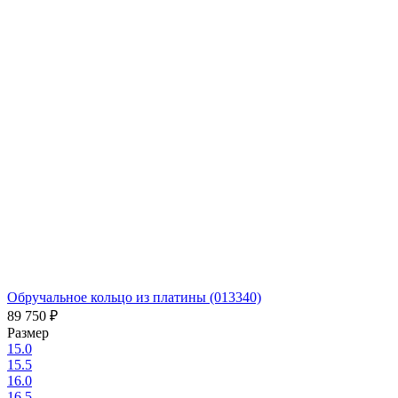
Обручальное кольцо из платины (013340)
89 750
₽
Размер
15.0
15.5
16.0
16.5