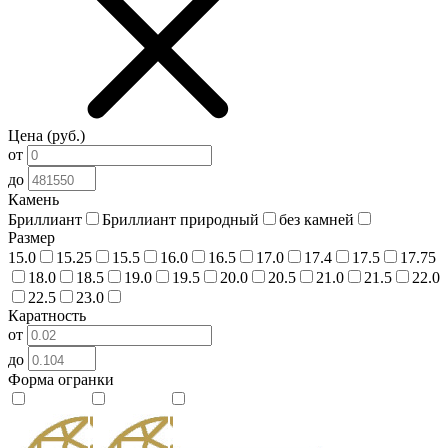
Цена (руб.)
от
до
Камень
Бриллиант
Бриллиант природный
без камней
Размер
15.0
15.25
15.5
16.0
16.5
17.0
17.4
17.5
17.75
18.0
18.5
19.0
19.5
20.0
20.5
21.0
21.5
22.0
22.5
23.0
Каратность
от
до
Форма огранки