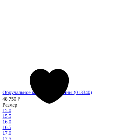
Обручальное кольцо из платины (013340)
48 750
₽
Размер
15.0
15.5
16.0
16.5
17.0
17.5