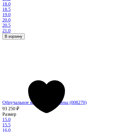
18.0
18.5
19.0
20.0
20.5
21.0
В корзину
Обручальное кольцо из платины (008270)
93 250
₽
Размер
15.0
15.5
16.0