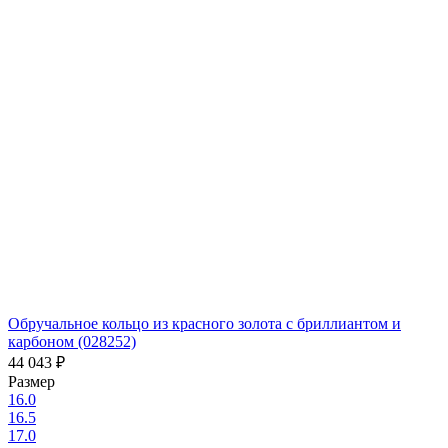
Обручальное кольцо из красного золота с бриллиантом и
карбоном (028252)
44 043
₽
Размер
16.0
16.5
17.0