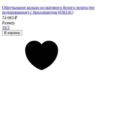
Обручальное кольцо из матового белого золота (не
родированное) с бриллиантом (036141)
74 083
₽
Размер
19.5
В корзину