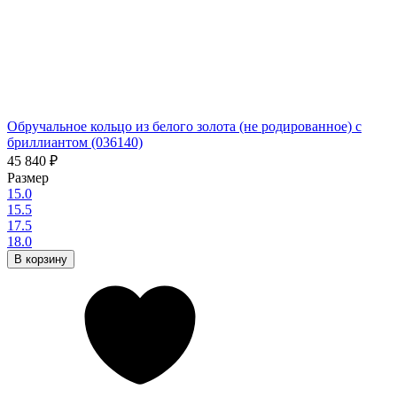
Обручальное кольцо из белого золота (не родированное) с
бриллиантом (036140)
45 840
₽
Размер
15.0
15.5
17.5
18.0
В корзину