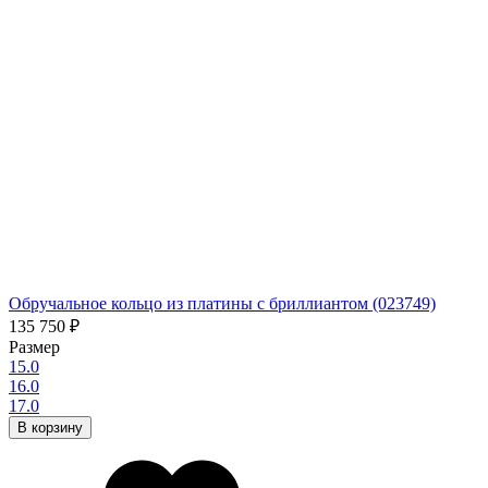
Обручальное кольцо из платины с бриллиантом (023749)
135 750
₽
Размер
15.0
16.0
17.0
В корзину