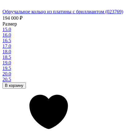
Обручальное кольцо из платины с бриллиантом (023769)
194 000
₽
Размер
15.0
16.0
16.5
17.0
18.0
18.5
19.0
19.5
20.0
20.5
В корзину