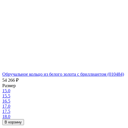
Обручальное кольцо из белого золота с бриллиантом (010484)
54 266
₽
Размер
15.0
15.5
16.5
17.0
17.5
18.0
В корзину