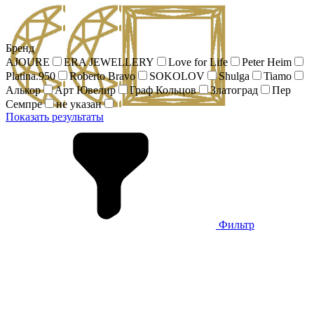
Бренд
AJOURE
ERA JEWELLERY
Love for Life
Peter Heim
Platina.950
Roberto Bravo
SOKOLOV
Shulga
Tiamo
Алькор
Арт Ювелир
Граф Кольцов
Златоград
Пер
Семпре
не указан
Показать результаты
Фильтр