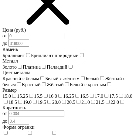
Цена (руб.)
от
до
Камень
Бриллиант
Бриллиант природный
Металл
Золото
Платина
Палладий
Цвет металла
Красный c белым
Белый c жёлтым
Белый
Жёлтый с
белым
Красный
Жёлтый
Белый c красным
Размер
15.0
15.25
15.5
16.0
16.25
16.5
17.0
17.5
18.0
18.5
19.0
19.5
20.0
20.5
21.0
21.5
22.0
Каратность
от
до
Форма огранки