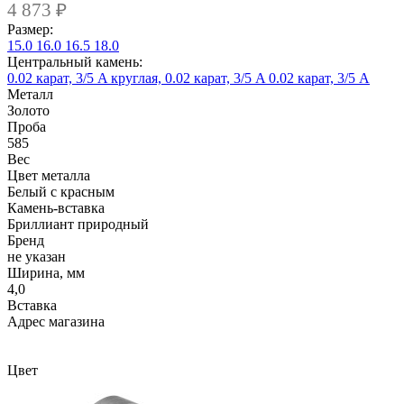
4 873
₽
Размер:
15.0
16.0
16.5
18.0
Центральный камень:
0.02 карат, 3/5 A
круглая, 0.02 карат, 3/5 A
0.02 карат, 3/5 А
Металл
Золото
Проба
585
Вес
Цвет металла
Белый c красным
Камень-вставка
Бриллиант природный
Бренд
не указан
Ширина, мм
4,0
Вcтавка
Адрес магазина
Внутренний артикул
8908-4мбк1бр
Цвет