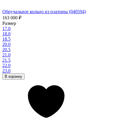
Обручальное кольцо из платины (040594)
163 000
₽
Размер
17.0
18.0
18.5
20.0
20.5
21.0
21.5
22.0
23.0
В корзину