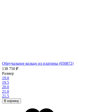
Обручальное кольцо из платины (050872)
138 750
₽
Размер
19.0
19.5
20.0
21.0
21.5
В корзину