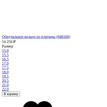
Обручальное кольцо из платины (048160)
54 250
₽
Размер
15.0
15.5
16.5
17.0
17.5
18.0
19.5
20.5
21.0
22.0
В корзину