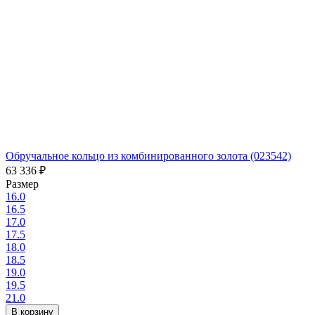
Обручальное кольцо из комбинированного золота (023542)
63 336
₽
Размер
16.0
16.5
17.0
17.5
18.0
18.5
19.0
19.5
21.0
В корзину