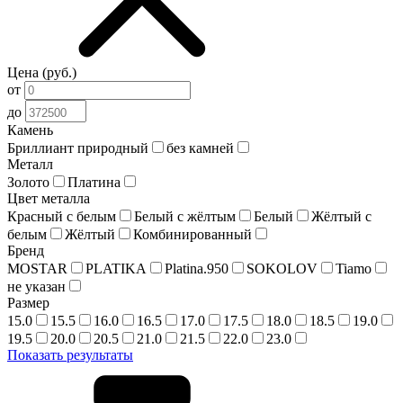
Цена (руб.)
от
до
Камень
Бриллиант природный
без камней
Металл
Золото
Платина
Цвет металла
Красный c белым
Белый c жёлтым
Белый
Жёлтый с
белым
Жёлтый
Комбинированный
Бренд
MOSTAR
PLATIKA
Platina.950
SOKOLOV
Tiamo
не указан
Размер
15.0
15.5
16.0
16.5
17.0
17.5
18.0
18.5
19.0
19.5
20.0
20.5
21.0
21.5
22.0
23.0
Показать результаты