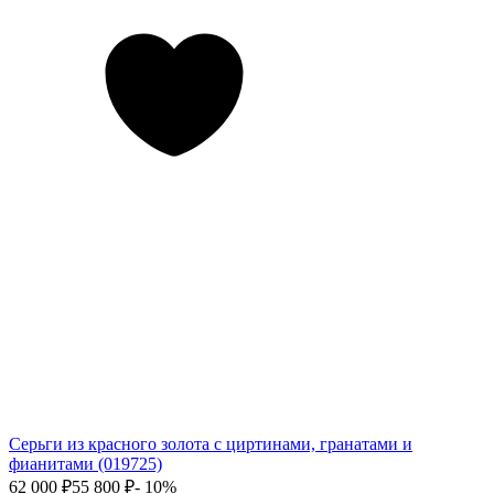
Серьги из красного золота с циртинами, гранатами и
фианитами (019725)
62 000
₽
55 800
₽
- 10%