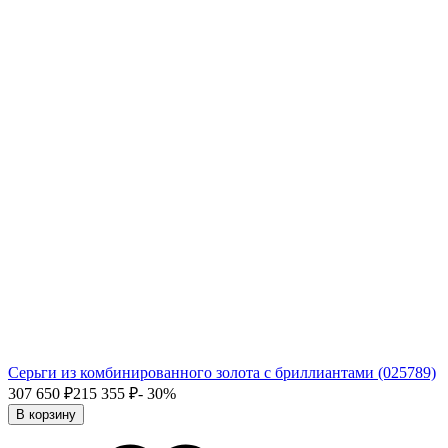
Серьги из комбинированного золота с бриллиантами (025789)
307 650
₽
215 355
₽
- 30%
В корзину