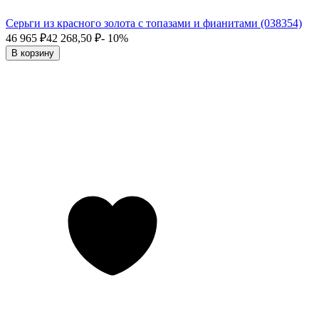
Серьги из красного золота с топазами и фианитами (038354)
46 965
₽
42 268,50
₽
- 10%
В корзину