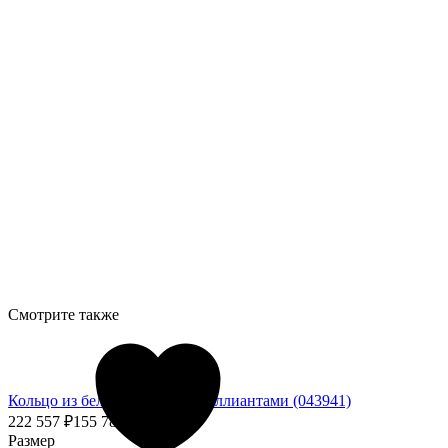
Смотрите также
Кольцо из белого золота с бриллиантами (043941)
222 557
₽
155 789,90
₽
- 30%
Размер