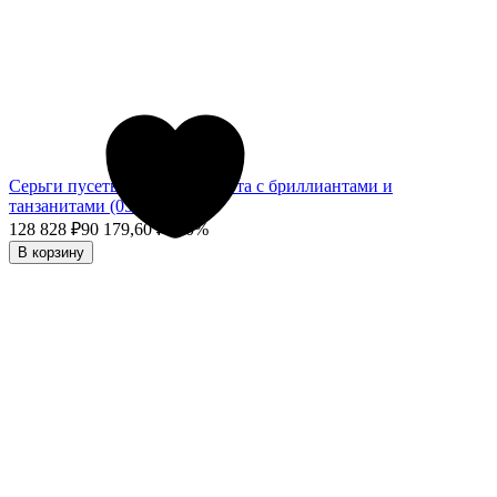
Серьги пусеты из белого золота с бриллиантами и
танзанитами (051359)
128 828
₽
90 179,60
₽
- 30%
В корзину