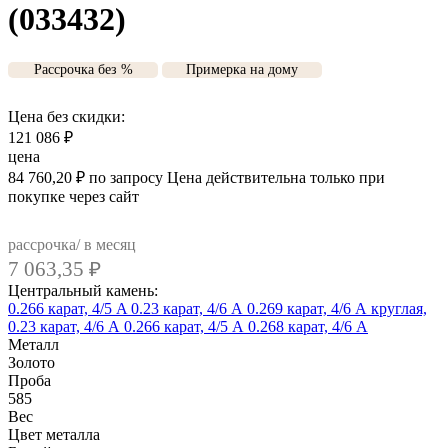
(033432)
Рассрочка без %
Примерка на дому
Цена без скидки:
121 086
₽
цена
84 760,20
₽
по запросу
Цена действительна только при
покупке через сайт
рассрочка/ в месяц
7 063,35
₽
Центральный камень:
0.266 карат, 4/5 A
0.23 карат, 4/6 А
0.269 карат, 4/6 А
круглая,
0.23 карат, 4/6 А
0.266 карат, 4/5 А
0.268 карат, 4/6 А
Металл
Золото
Проба
585
Вес
Цвет металла