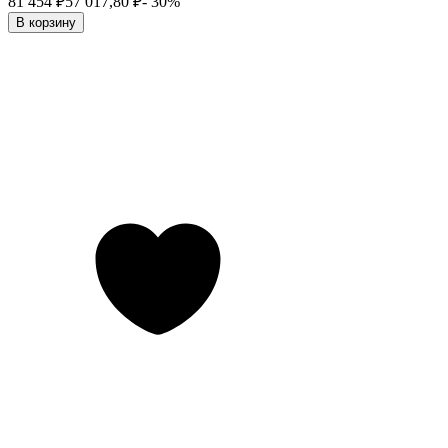
81 454
₽
57 017,80
₽
- 30%
В корзину