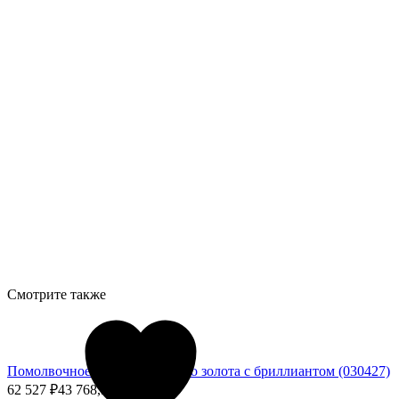
Смотрите также
Помолвочное кольцо из белого золота с бриллиантом (030427)
62 527
₽
43 768,90
₽
- 30%