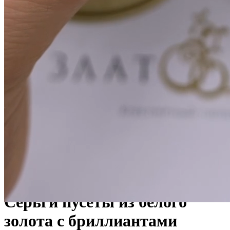
Копировать
ссылку
ВКонтакте
Telegram
WhatsApp
Серьги пусеты из белого
золота с бриллиантами