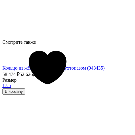
Смотрите также
Кольцо из жёлтого золота с раухтопазом (043435)
58 474
₽
52 626,60
₽
- 10%
Размер
17.5
В корзину