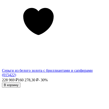
Серьги из белого золота с бриллиантами и сапфирами
(015422)
228 969
₽
160 278,30
₽
- 30%
В корзину