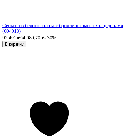
Серьги из белого золота с бриллиантами и халцедонами
(004013)
92 401
₽
64 680,70
₽
- 30%
В корзину