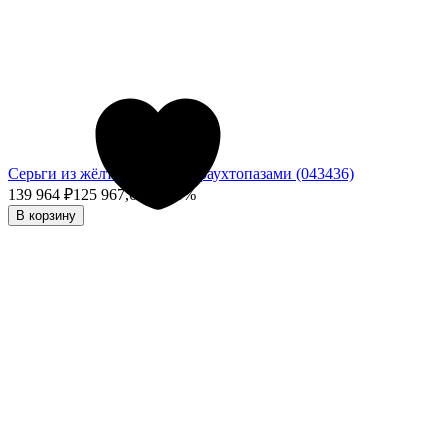
Серьги из жёлтого золота с раухтопазами (043436)
139 964
₽
125 967,60
₽
- 10%
В корзину