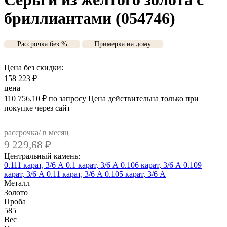
бриллиантами (054746)
Рассрочка без %
Примерка на дому
Цена без скидки:
158 223
₽
цена
110 756,10
₽
по запросу
Цена действительна только при
покупке через сайт
рассрочка/ в месяц
9 229,68
₽
Центральный камень:
0.111 карат, 3/6 А
0.1 карат, 3/6 А
0.106 карат, 3/6 А
0.109
карат, 3/6 А
0.11 карат, 3/6 А
0.105 карат, 3/6 А
Металл
Золото
Проба
585
Вес