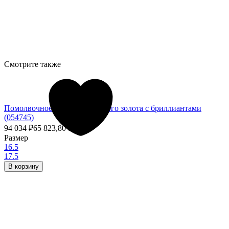
Смотрите также
Помолвочное кольцо из жёлтого золота с бриллиантами
(054745)
94 034
₽
65 823,80
₽
- 30%
Размер
16.5
17.5
В корзину