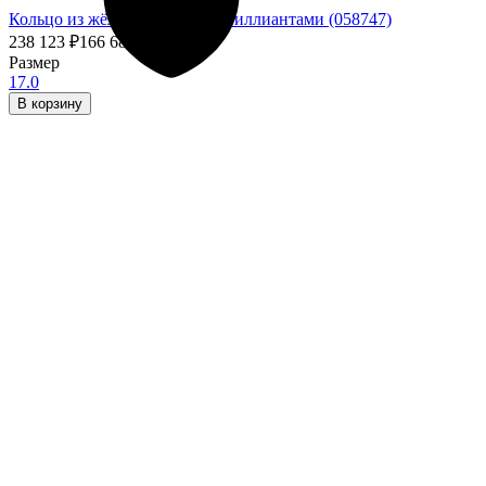
Кольцо из жёлтого золота с бриллиантами (058747)
238 123
₽
166 686,10
₽
- 30%
Размер
17.0
В корзину