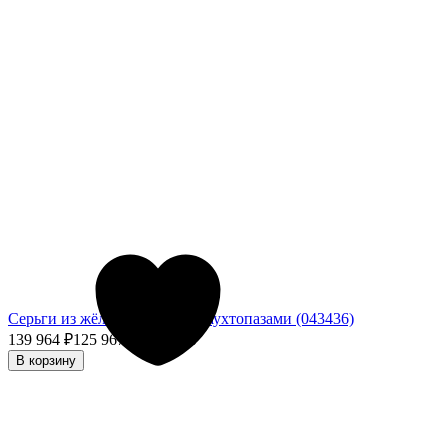
Серьги из жёлтого золота с раухтопазами (043436)
139 964
₽
125 967,60
₽
- 10%
В корзину