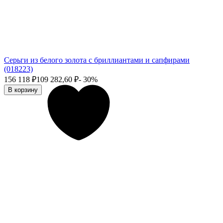
Серьги из белого золота с бриллиантами и сапфирами
(018223)
156 118
₽
109 282,60
₽
- 30%
В корзину