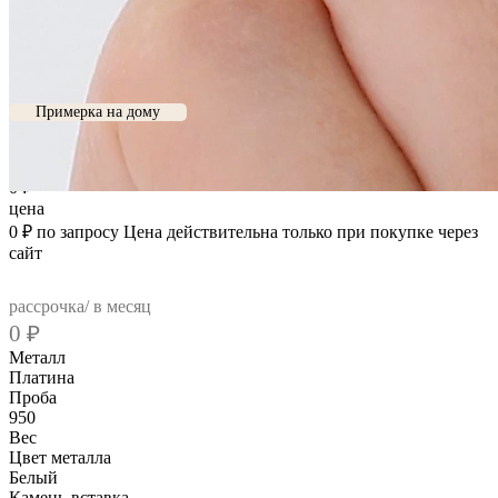
Серьги из платины с
бриллиантами (048259)
Примерка на дому
Цена без скидки:
0
₽
цена
0
₽
по запросу
Цена действительна только при покупке через
сайт
рассрочка/ в месяц
0
₽
Металл
Платина
Проба
950
Вес
Цвет металла
Белый
Камень-вставка