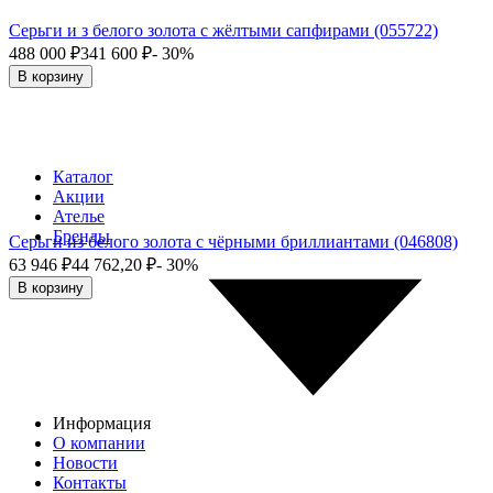
Серьги и з белого золота с жёлтыми сапфирами (055722)
488 000
₽
341 600
₽
- 30%
В корзину
Каталог
Акции
Ателье
Бренды
Серьги из белого золота с чёрными бриллиантами (046808)
63 946
₽
44 762,20
₽
- 30%
В корзину
Информация
О компании
Новости
Контакты