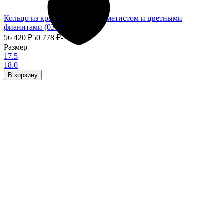
Кольцо из красного золота с аметистом и цветными
фианитами (038322)
56 420
₽
50 778
₽
- 10%
Размер
17.5
18.0
В корзину