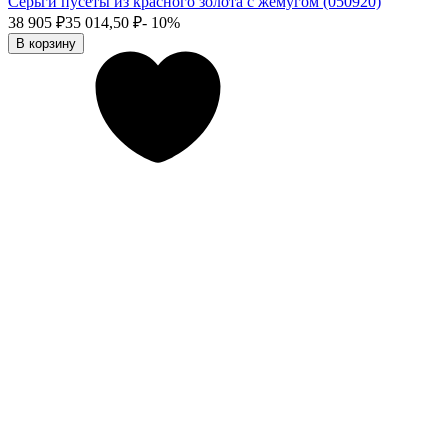
Серьги пусеты из красного золота с жемугом (050920)
38 905
₽
35 014,50
₽
- 10%
В корзину