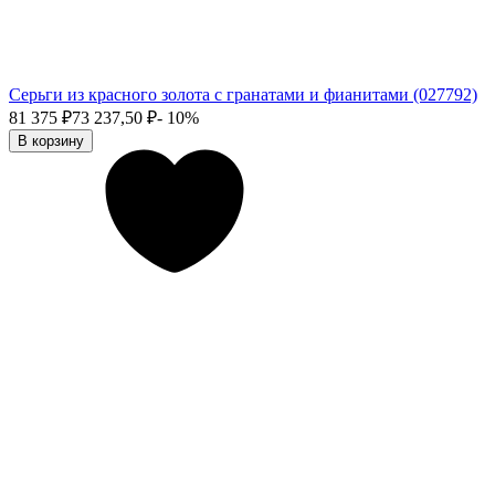
Серьги из красного золота с гранатами и фианитами (027792)
81 375
₽
73 237,50
₽
- 10%
В корзину