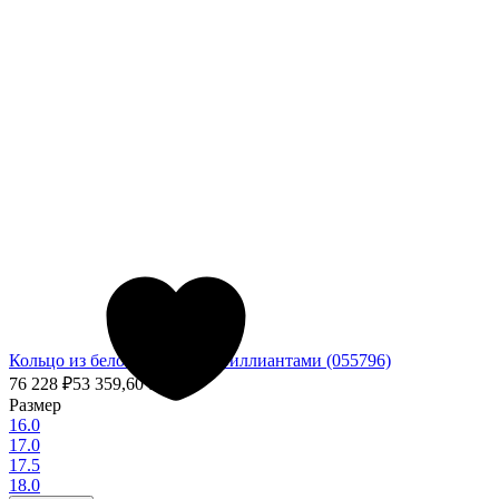
Кольцо из белого золота с бриллиантами (055796)
76 228
₽
53 359,60
₽
- 30%
Размер
16.0
17.0
17.5
18.0