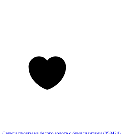
Серьги пусеты из белого золота с бриллиантами (058424)