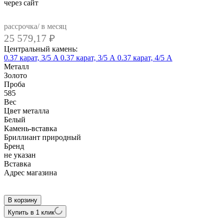
через сайт
рассрочка/ в месяц
25 579,17
₽
Центральный камень:
0.37 карат, 3/5 A
0.37 карат, 3/5 А
0.37 карат, 4/5 А
Металл
Золото
Проба
585
Вес
Цвет металла
Белый
Камень-вставка
Бриллиант природный
Бренд
не указан
Вcтавка
Адрес магазина
Внутренний артикул
AL149Ew
В корзину
Купить в 1 клик