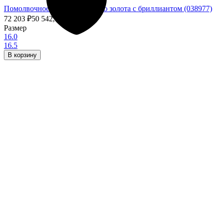
Помолвочное кольцо из белого золота с бриллиантом (038977)
72 203
₽
50 542,10
₽
- 30%
Размер
16.0
16.5
В корзину