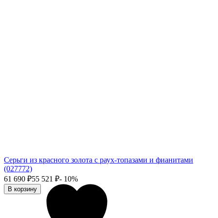
Серьги из красного золота с раух-топазами и фианитами
(027772)
61 690
₽
55 521
₽
- 10%
В корзину