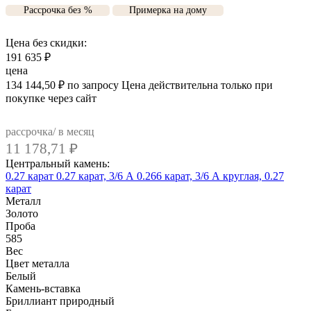
Рассрочка без %
Примерка на дому
Цена без скидки:
191 635
₽
цена
134 144,50
₽
по запросу
Цена действительна только при
покупке через сайт
рассрочка/ в месяц
11 178,71
₽
Центральный камень:
0.27 карат
0.27 карат, 3/6 А
0.266 карат, 3/6 А
круглая, 0.27
карат
Металл
Золото
Проба
585
Вес
Цвет металла
Белый
Камень-вставка
Бриллиант природный