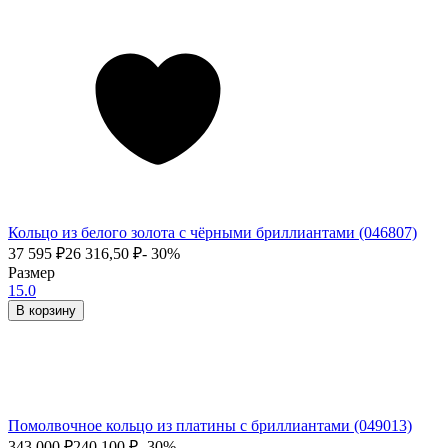
Кольцо из белого золота с чёрными бриллиантами (046807)
37 595
₽
26 316,50
₽
- 30%
Размер
15.0
В корзину
Помолвочное кольцо из платины с бриллиантами (049013)
343 000
₽
240 100
₽
- 30%