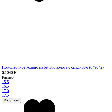
Помолвочное кольцо из белого золота с сапфиром (049042)
62 040
₽
Размер
15.5
16.5
17.0
17.5
В корзину