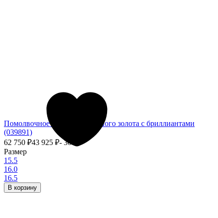
Помолвочное кольцо из красного золота с бриллиантами
(039891)
62 750
₽
43 925
₽
- 30%
Размер
15.5
16.0
16.5
В корзину