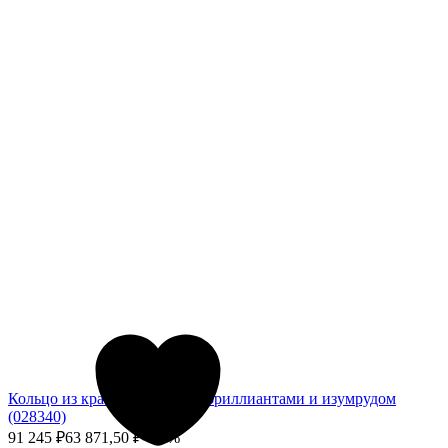
Кольцо из красного золота с бриллиантами и изумрудом
(028340)
91 245
₽
63 871,50
₽
- 30%