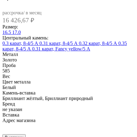
рассрочка/ в месяц
16 426,67
₽
Размер:
16.5
17.0
Центральный камень:
0.3 карат, 8-4/5 А
0.31 карат, 8-4/5 А
0.32 карат, 8-4/5 А
0.35
карат, 8-4/5 А
0.31 карат, Fancy yellow/5 А
Металл
Золото
Проба
585
Вес
Цвет металла
Белый
Камень-вставка
Бриллиант жёлтый, Бриллиант природный
Бренд
не указан
Вcтавка
Адрес магазина
Внутренний артикул
AL260RwYB-30