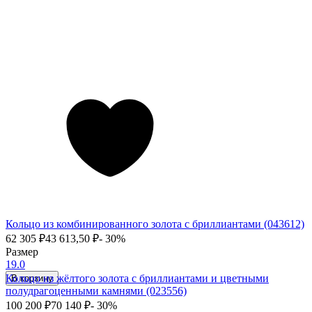
Кольцо из комбинированного золота с бриллиантами (043612)
62 305
₽
43 613,50
₽
- 30%
Размер
19.0
Кольцо из жёлтого золота с бриллиантами и цветными
В корзину
полудрагоценными камнями (023556)
100 200
₽
70 140
₽
- 30%