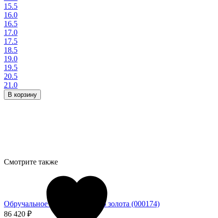
15.5
16.0
16.5
17.0
17.5
18.5
19.0
19.5
20.5
21.0
В корзину
Смотрите также
Обручальное кольцо из белого золота (000174)
86 420
₽