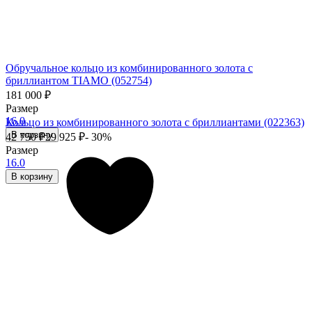
Обручальное кольцо из комбинированного золота с
бриллиантом TIAMO (052754)
181 000
₽
Размер
16.0
Кольцо из комбинированного золота с бриллиантами (022363)
В корзину
42 750
₽
29 925
₽
- 30%
Размер
16.0
В корзину