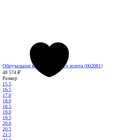
Обручальное кольцо из белого золота (002081)
48 574
₽
Размер
15.5
16.5
17.0
18.0
18.5
19.0
19.5
20.0
20.5
21.5