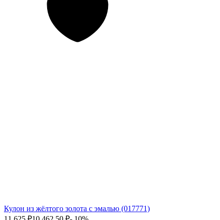
Кулон из жёлтого золота с эмалью (017771)
11 625
₽
10 462,50
₽
- 10%