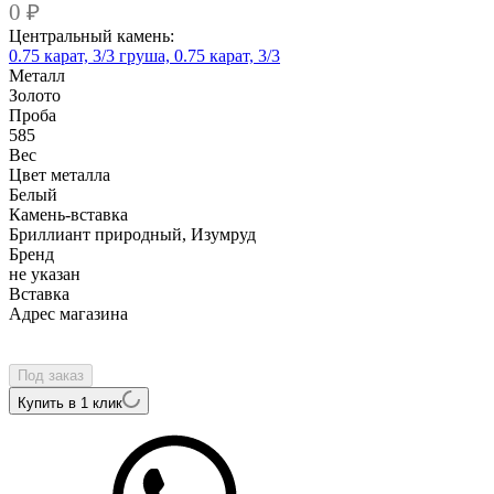
0
₽
Центральный камень:
0.75 карат, 3/3
груша, 0.75 карат, 3/3
Металл
Золото
Проба
585
Вес
Цвет металла
Белый
Камень-вставка
Бриллиант природный, Изумруд
Бренд
не указан
Вcтавка
Адрес магазина
Внутренний артикул
ALZG059PwEM-86
Под заказ
Купить в 1 клик