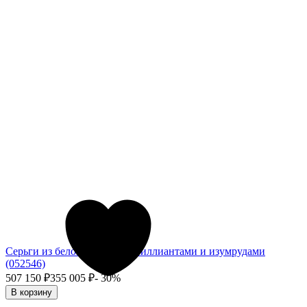
Серьги из белого золота с бриллиантами и изумрудами
(052546)
507 150
₽
355 005
₽
- 30%
В корзину