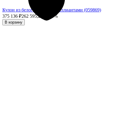
Кулон из белого золота с бриллиантами (059869)
375 136
₽
262 595,20
₽
- 30%
В корзину