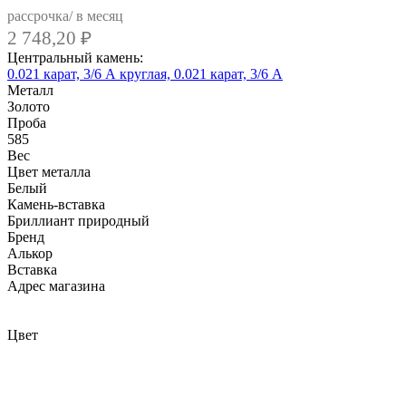
рассрочка/ в месяц
2 748,20
₽
Центральный камень:
0.021 карат, 3/6 А
круглая, 0.021 карат, 3/6 А
Металл
Золото
Проба
585
Вес
Цвет металла
Белый
Камень-вставка
Бриллиант природный
Бренд
Алькор
Вcтавка
Адрес магазина
Внутренний артикул
3595-200
Цвет