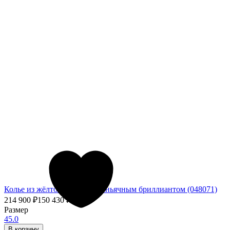
Колье из жёлтого золота с коньячным бриллиантом (048071)
214 900
₽
150 430
₽
- 30%
Размер
45.0
В корзину