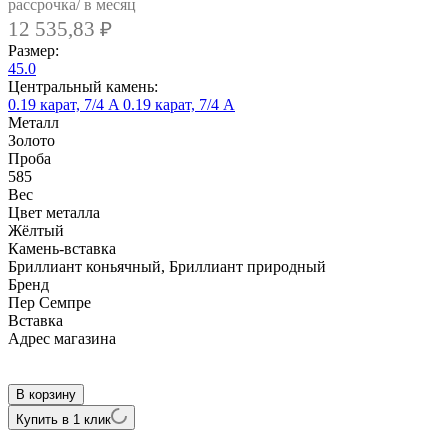
рассрочка/ в месяц
12 535,83
₽
Размер:
45.0
Центральный камень:
0.19 карат, 7/4 A
0.19 карат, 7/4 А
Металл
Золото
Проба
585
Вес
Цвет металла
Жёлтый
Камень-вставка
Бриллиант коньячный, Бриллиант природный
Бренд
Пер Семпре
Вcтавка
Адрес магазина
Внутренний артикул
T4007120-02
В корзину
Купить в 1 клик