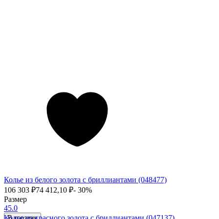
Колье из белого золота с бриллиантами (048477)
106 303
₽
74 412,10
₽
- 30%
Размер
45.0
Колье из красного золота с бриллиантами (047137)
В корзину