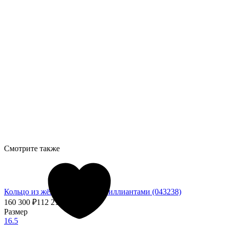
Смотрите также
Кольцо из жёлтого золота с бриллиантами (043238)
160 300
₽
112 210
₽
- 30%
Размер
16.5