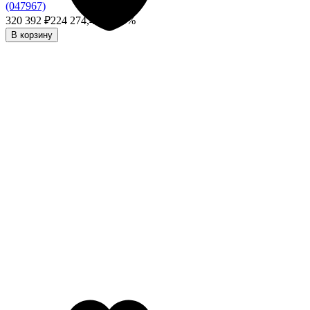
(047967)
320 392
₽
224 274,40
₽
- 30%
В корзину