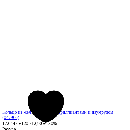
Кольцо из жёлтого золота с бриллиантами и изумрудом
(047966)
172 447
₽
120 712,90
₽
- 30%
Размер