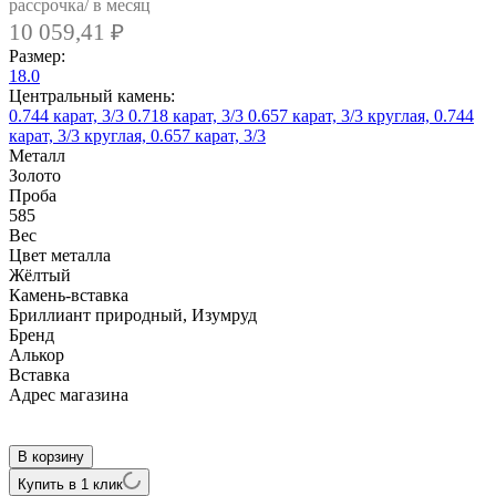
рассрочка/ в месяц
10 059,41
₽
Размер:
18.0
Центральный камень:
0.744 карат, 3/3
0.718 карат, 3/3
0.657 карат, 3/3
круглая, 0.744
карат, 3/3
круглая, 0.657 карат, 3/3
Металл
Золото
Проба
585
Вес
Цвет металла
Жёлтый
Камень-вставка
Бриллиант природный, Изумруд
Бренд
Алькор
Вcтавка
Адрес магазина
Внутренний артикул
14344-301
В корзину
Купить в 1 клик