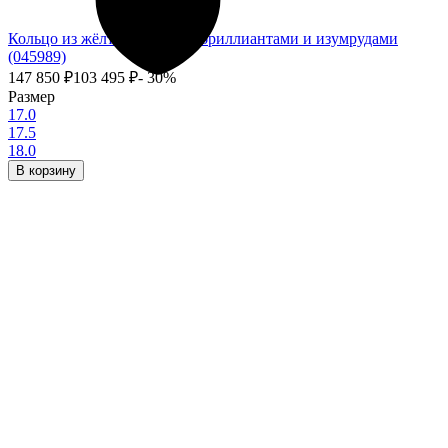
Кольцо из жёлтого золота с бриллиантами и изумрудами
(045989)
147 850
₽
103 495
₽
- 30%
Размер
17.0
17.5
18.0
В корзину