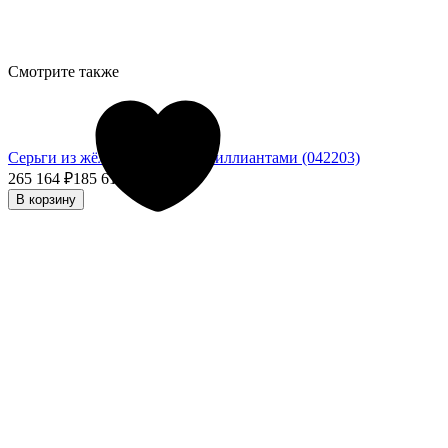
Смотрите также
Серьги из жёлтого золота с бриллиантами (042203)
265 164
₽
185 614,80
₽
- 30%
В корзину