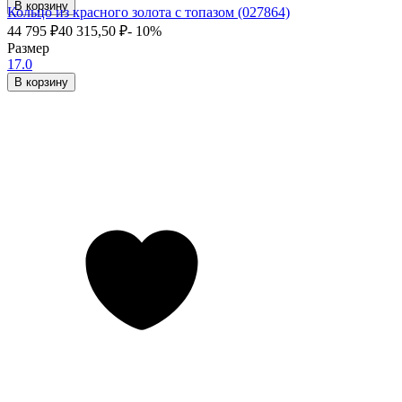
В корзину
Кольцо из красного золота с топазом (027864)
44 795
₽
40 315,50
₽
- 10%
Размер
17.0
В корзину