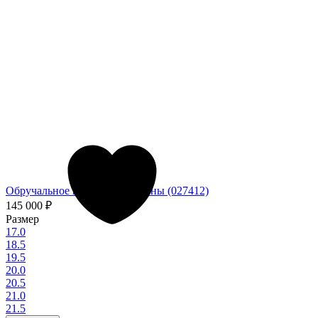
Обручальное кольцо из платины (027412)
145 000
₽
Размер
17.0
18.5
19.5
20.0
20.5
21.0
21.5