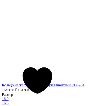
Кольцо из жёлтого золота с бриллиантами (038784)
164 130
₽
114 891
₽
- 30%
Размер
16.0
16.5