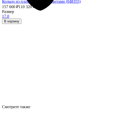
Кольцо из платины с бриллиантами (048355)
157 600
₽
110 320
₽
- 30%
Размер
17.0
В корзину
Смотрите также