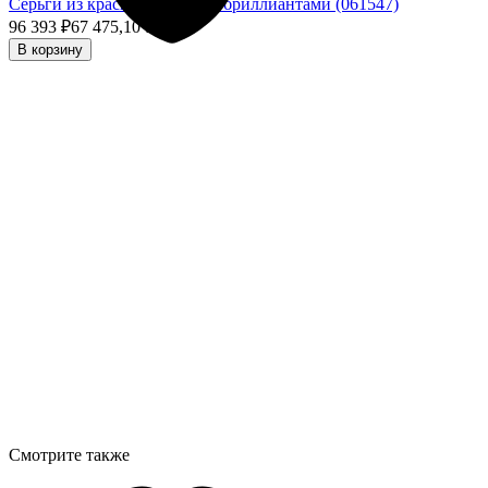
Серьги из красного золота с бриллиантами (061547)
96 393
₽
67 475,10
₽
- 30%
В корзину
Смотрите также