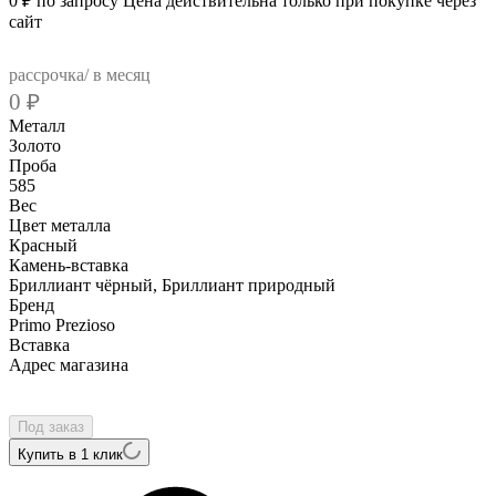
0
₽
по запросу
Цена действительна только при покупке через
сайт
рассрочка/ в месяц
0
₽
Металл
Золото
Проба
585
Вес
Цвет металла
Красный
Камень-вставка
Бриллиант чёрный, Бриллиант природный
Бренд
Primo Prezioso
Вcтавка
Адрес магазина
Внутренний артикул
01-P0075-01-040-07-02
Под заказ
Купить в 1 клик