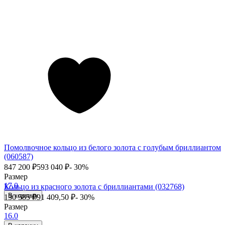
Помолвочное кольцо из белого золота с голубым бриллиантом
(060587)
847 200
₽
593 040
₽
- 30%
Размер
17.0
Кольцо из красного золота с бриллиантами (032768)
В корзину
130 585
₽
91 409,50
₽
- 30%
Размер
16.0