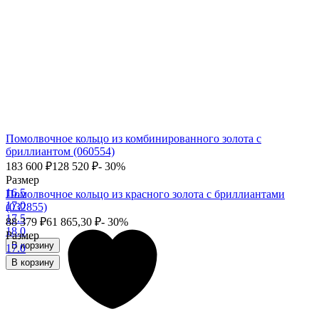
Помолвочное кольцо из комбинированного золота с
бриллиантом (060554)
183 600
₽
128 520
₽
- 30%
Размер
16.5
Помолвочное кольцо из красного золота с бриллиантами
17.0
(032855)
17.5
88 379
₽
61 865,30
₽
- 30%
18.0
Размер
В корзину
17.0
В корзину