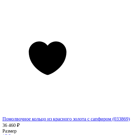
Помолвочное кольцо из красного золота с сапфиром (033869)
36 460
₽
Размер