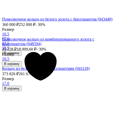
Помолвочное кольцо из белого золота с бриллиантом (043440)
360 000
₽
252 000
₽
- 30%
Размер
16.5
17.0
Помолвочное кольцо из комбинированного золота с
17.5
бриллиантом (048594)
18.5
25 728
₽
18 009,60
₽
- 30%
В корзину
Размер
16.5
В корзину
Кольцо из белого золота с бриллиантами (041118)
373 826
₽
261 678,20
₽
- 30%
Размер
17.0
В корзину