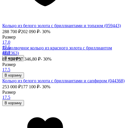
Кольцо из белого золота с бриллиантами и топазом (059443)
288 700
₽
202 090
₽
- 30%
Размер
17.0
17.5
Помолвочное кольцо из красного золота с бриллиантом
18.0
(031363)
В корзину
81 924
₽
57 346,80
₽
- 30%
Размер
17.5
В корзину
Кольцо из белого золота с бриллиантами и сапфиром (044368)
253 000
₽
177 100
₽
- 30%
Размер
17.5
В корзину