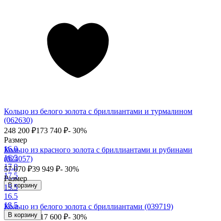
Кольцо из белого золота с бриллиантами и турмалином
(062630)
248 200
₽
173 740
₽
- 30%
Размер
16.0
Кольцо из красного золота с бриллиантами и рубинами
16.5
(024057)
17.0
57 070
₽
39 949
₽
- 30%
17.5
Размер
В корзину
15.5
16.5
18.5
Кольцо из белого золота с бриллиантами (039719)
В корзину
168 000
₽
117 600
₽
- 30%