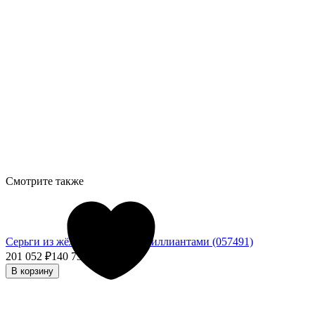
Смотрите также
Серьги из жёлтого золота с бриллиантами (057491)
201 052
₽
140 736,40
₽
- 30%
В корзину