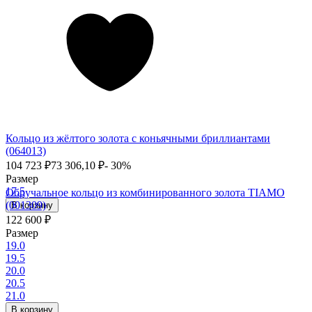
Кольцо из жёлтого золота с коньячными бриллиантами
(064013)
104 723
₽
73 306,10
₽
- 30%
Размер
17.5
Обручальное кольцо из комбинированного золота TIAMO
(001309)
В корзину
122 600
₽
Размер
19.0
19.5
20.0
20.5
21.0
В корзину