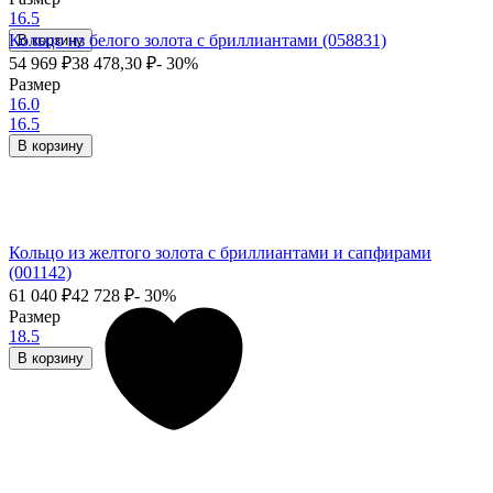
16.5
Кольцо из белого золота с бриллиантами (058831)
В корзину
54 969
₽
38 478,30
₽
- 30%
Размер
16.0
16.5
В корзину
Кольцо из желтого золота с бриллиантами и сапфирами
(001142)
61 040
₽
42 728
₽
- 30%
Размер
18.5
В корзину