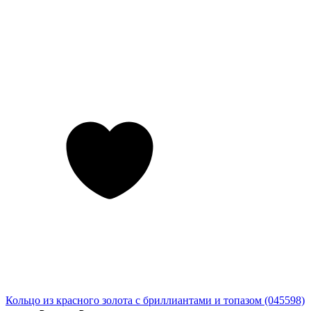
Кольцо из красного золота с бриллиантами и топазом (045598)