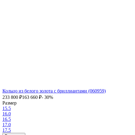
Кольцо из белого золота с бриллиантами (060959)
233 800
₽
163 660
₽
- 30%
Размер
15.5
16.0
16.5
17.0
17.5