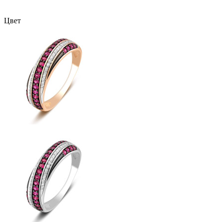
Внутренний артикул
К00564Шж
Цвет