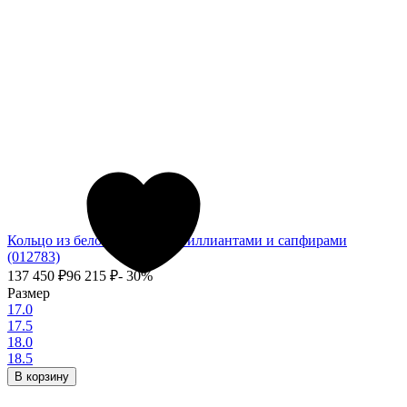
Кольцо из белого золота с бриллиантами и сапфирами
(012783)
137 450
₽
96 215
₽
- 30%
Размер
17.0
17.5
18.0
18.5
В корзину