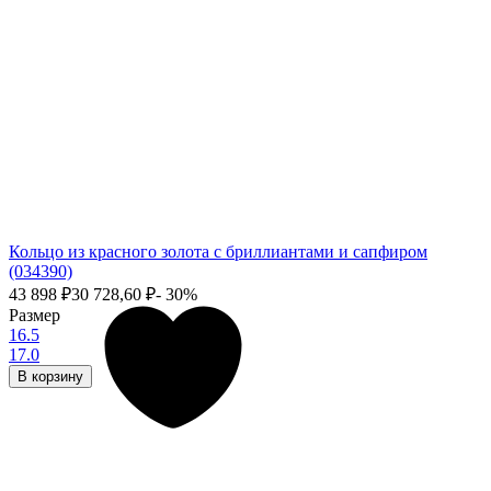
Кольцо из красного золота с бриллиантами и сапфиром
(034390)
43 898
₽
30 728,60
₽
- 30%
Размер
16.5
17.0
В корзину