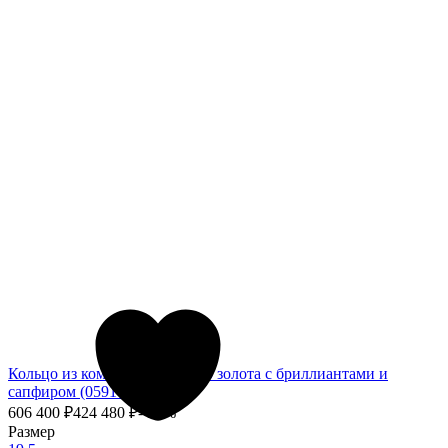
Кольцо из комбинированного золота с бриллиантами и
сапфиром (059108)
606 400
₽
424 480
₽
- 30%
Размер