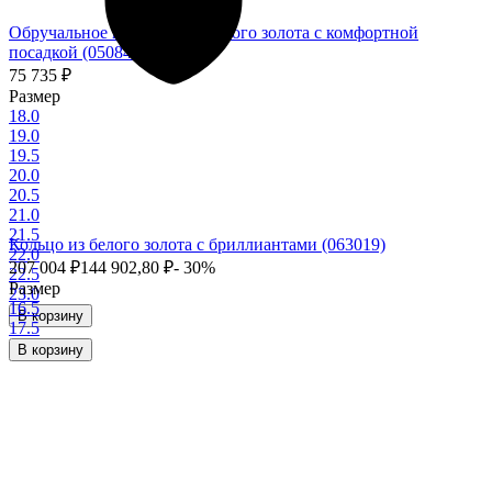
Обручальное кольцо из красного золота с комфортной
посадкой (050841)
75 735
₽
Размер
18.0
19.0
19.5
20.0
20.5
21.0
21.5
Кольцо из белого золота с бриллиантами (063019)
22.0
207 004
₽
144 902,80
₽
- 30%
22.5
Размер
23.0
16.5
В корзину
17.5
В корзину