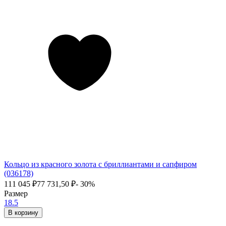
Кольцо из красного золота с бриллиантами и сапфиром
(036178)
111 045
₽
77 731,50
₽
- 30%
Размер
18.5
В корзину