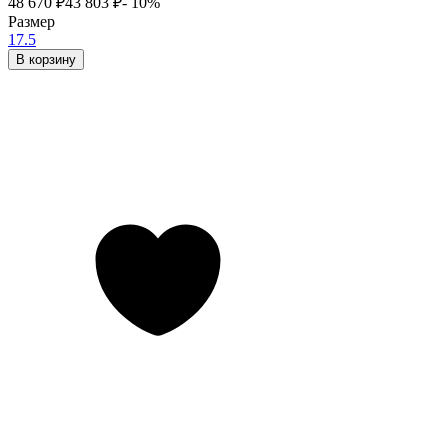
48 670
₽
43 803
₽
- 10%
Размер
17.5
В корзину