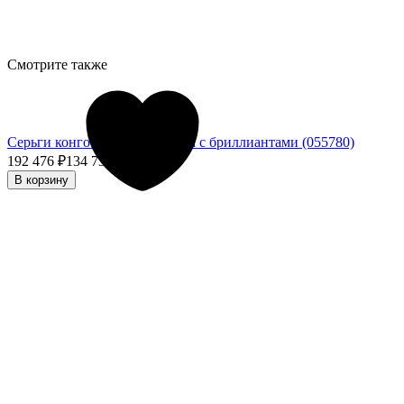
Смотрите также
Серьги конго из белого золота с бриллиантами (055780)
192 476
₽
134 733,20
₽
- 30%
В корзину